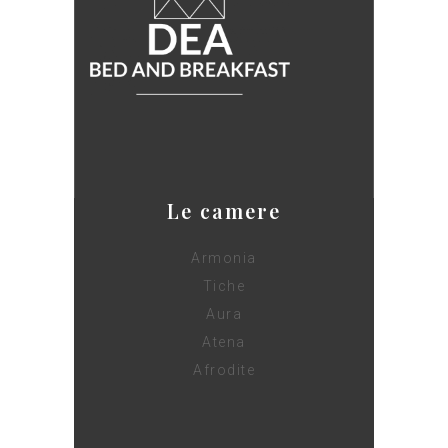
Le camere
Armonia
Tiche
Aura
Atena
Afrodite