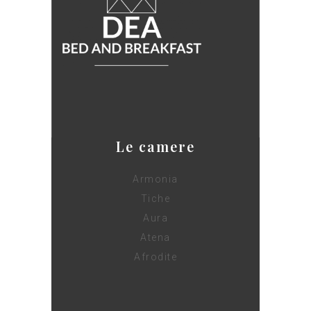
Le camere
Armonia
Tiche
Aura
Atena
Afrodite