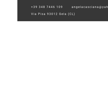
+39 348 7446 109
angelacasciana@yah
Via Pisa 93012 Gela (CL)